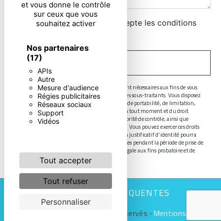
et vous donne le contrôle
sur ceux que vous
En cochant cette case, j'accepte les conditions
souhaitez activer
particulières ci-dessous **
Nos partenaires
(17)
ENVOYER
APIs
Autre
** Les données personnelles communiquées sont nécessaires aux fins de vous
Mesure d'audience
contacter. Elles sont destinées à l'entreprise et ses sous-traitants. Vous disposez
Régies publicitaires
de droits d’accès, de rectification, d’effacement, de portabilité, de limitation,
Réseaux sociaux
d’opposition, de retrait de votre consentement à tout moment et du droit
Support
d’introduire une réclamation auprès d’une autorité de contrôle, ainsi que
Vidéos
d’organiser le sort de vos données post-mortem. Vous pouvez exercer ces droits
par voie postale ou par courrier électronique. Un justificatif d'identité pourra
vous être demandé. Nous conservons vos données pendant la période de prise de
contact puis pendant la durée de prescription légale aux fins probatoire et de
gestion des contentieux.
Tout accepter
Tout refuser
RECHERCHES FRÉQUENTES
Personnaliser
©
Vistalid
- 2026 - Tous droits réservés -
Mentions légales