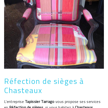
Réfection de sièges à
Chasteaux
L’entreprise
Tapissier Tarrago
vous propose ses services
en
Réfection de sièges
, si vous habitez à
Chasteaux
.