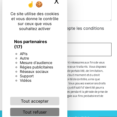
X
Masquer le ban
Ce site utilise des cookies
et vous donne le contrôle
sur ceux que vous
En cochant cette case, j'accepte les conditions
souhaitez activer
particulières ci-dessous **
Nos partenaires
(17)
ENVOYER
APIs
Autre
** Les données personnelles communiquées sont nécessaires aux fins de vous
Mesure d'audience
contacter. Elles sont destinées à l'entreprise et ses sous-traitants. Vous disposez
Régies publicitaires
de droits d’accès, de rectification, d’effacement, de portabilité, de limitation,
Réseaux sociaux
d’opposition, de retrait de votre consentement à tout moment et du droit
Support
d’introduire une réclamation auprès d’une autorité de contrôle, ainsi que
Vidéos
d’organiser le sort de vos données post-mortem. Vous pouvez exercer ces droits
par voie postale ou par courrier électronique. Un justificatif d'identité pourra
vous être demandé. Nous conservons vos données pendant la période de prise de
contact puis pendant la durée de prescription légale aux fins probatoire et de
gestion des contentieux.
Tout accepter
Tout refuser