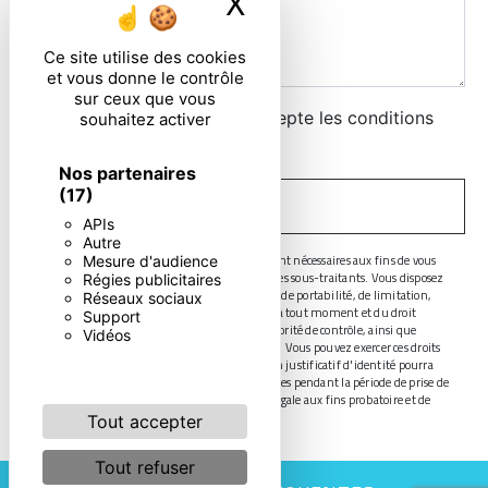
X
Masquer le ban
Ce site utilise des cookies
et vous donne le contrôle
sur ceux que vous
En cochant cette case, j'accepte les conditions
souhaitez activer
particulières ci-dessous **
Nos partenaires
(17)
ENVOYER
APIs
Autre
** Les données personnelles communiquées sont nécessaires aux fins de vous
Mesure d'audience
contacter. Elles sont destinées à l'entreprise et ses sous-traitants. Vous disposez
Régies publicitaires
de droits d’accès, de rectification, d’effacement, de portabilité, de limitation,
Réseaux sociaux
d’opposition, de retrait de votre consentement à tout moment et du droit
Support
d’introduire une réclamation auprès d’une autorité de contrôle, ainsi que
Vidéos
d’organiser le sort de vos données post-mortem. Vous pouvez exercer ces droits
par voie postale ou par courrier électronique. Un justificatif d'identité pourra
vous être demandé. Nous conservons vos données pendant la période de prise de
contact puis pendant la durée de prescription légale aux fins probatoire et de
gestion des contentieux.
Tout accepter
Tout refuser