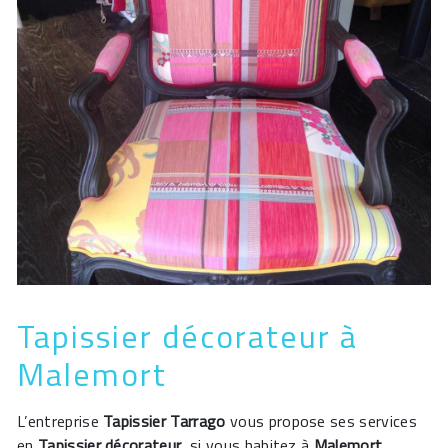
Tapissier décorateur à
Malemort
L’entreprise
Tapissier Tarrago
vous propose ses services
en
Tapissier décorateur
, si vous habitez à
Malemort
.