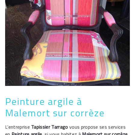
Peinture argile à
Malemort sur corrèze
L’entreprise
Tapissier Tarrago
vous propose ses services
en
Peinture argile
, si vous habitez à
Malemort sur corrèze
.