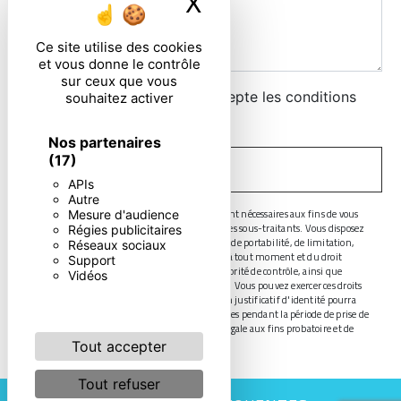
X
Masquer le ban
Ce site utilise des cookies
et vous donne le contrôle
sur ceux que vous
En cochant cette case, j'accepte les conditions
souhaitez activer
particulières ci-dessous **
Nos partenaires
(17)
ENVOYER
APIs
Autre
** Les données personnelles communiquées sont nécessaires aux fins de vous
Mesure d'audience
contacter. Elles sont destinées à l'entreprise et ses sous-traitants. Vous disposez
Régies publicitaires
de droits d’accès, de rectification, d’effacement, de portabilité, de limitation,
Réseaux sociaux
d’opposition, de retrait de votre consentement à tout moment et du droit
Support
d’introduire une réclamation auprès d’une autorité de contrôle, ainsi que
Vidéos
d’organiser le sort de vos données post-mortem. Vous pouvez exercer ces droits
par voie postale ou par courrier électronique. Un justificatif d'identité pourra
vous être demandé. Nous conservons vos données pendant la période de prise de
contact puis pendant la durée de prescription légale aux fins probatoire et de
gestion des contentieux.
Tout accepter
Tout refuser