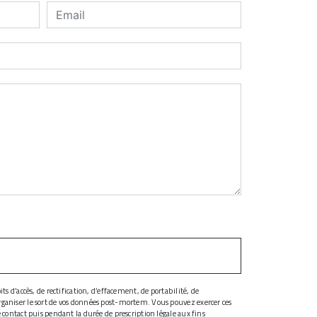
s d’accès, de rectification, d’effacement, de portabilité, de
organiser le sort de vos données post-mortem. Vous pouvez exercer ces
 contact puis pendant la durée de prescription légale aux fins