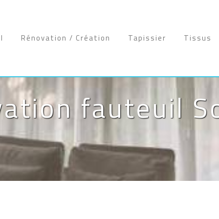
l
Rénovation / Création
Tapissier
Tissus
ation fauteuil So