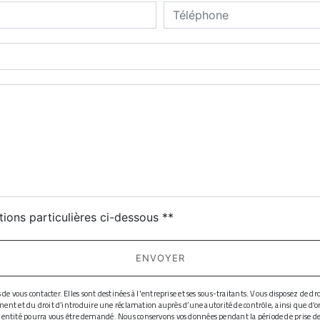
deau des cookies
tions particulières ci-dessous **
ENVOYER
ous contacter. Elles sont destinées à l'entreprise et ses sous-traitants. Vous disposez de droit
ment et du droit d’introduire une réclamation auprès d’une autorité de contrôle, ainsi que d’
d'identité pourra vous être demandé. Nous conservons vos données pendant la période de prise de