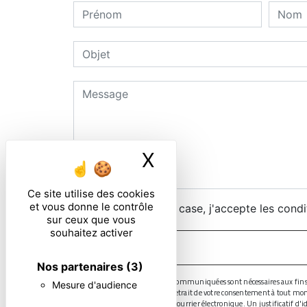
X
Masquer le ban
Ce site utilise des cookies
et vous donne le contrôle
En cochant cette case, j'accepte les condi
sur ceux que vous
souhaitez activer
Nos partenaires
(3)
** Les données personnelles communiquées sont nécessaires aux fins de v
Mesure d'audience
limitation, d’opposition, de retrait de votre consentement à tout mo
droits par voie postale ou par courrier électronique. Un justificatif 