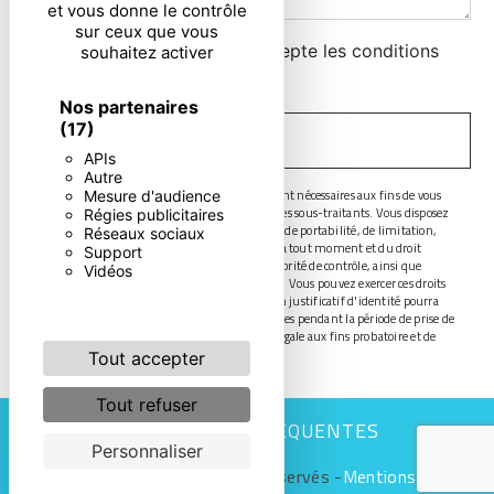
et vous donne le contrôle
sur ceux que vous
En cochant cette case, j'accepte les conditions
souhaitez activer
particulières ci-dessous **
Nos partenaires
(17)
ENVOYER
APIs
Autre
** Les données personnelles communiquées sont nécessaires aux fins de vous
Mesure d'audience
contacter. Elles sont destinées à l'entreprise et ses sous-traitants. Vous disposez
Régies publicitaires
de droits d’accès, de rectification, d’effacement, de portabilité, de limitation,
Réseaux sociaux
d’opposition, de retrait de votre consentement à tout moment et du droit
Support
d’introduire une réclamation auprès d’une autorité de contrôle, ainsi que
Vidéos
d’organiser le sort de vos données post-mortem. Vous pouvez exercer ces droits
par voie postale ou par courrier électronique. Un justificatif d'identité pourra
vous être demandé. Nous conservons vos données pendant la période de prise de
contact puis pendant la durée de prescription légale aux fins probatoire et de
gestion des contentieux.
Tout accepter
Tout refuser
RECHERCHES FRÉQUENTES
Personnaliser
©
Vistalid
- 2026 - Tous droits réservés -
Mentions légales