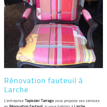
Rénovation fauteuil à
Larche
L’entreprise
Tapissier Tarrago
vous propose ses services
en
Rénovation fauteuil
, si vous habitez à
Larche
.