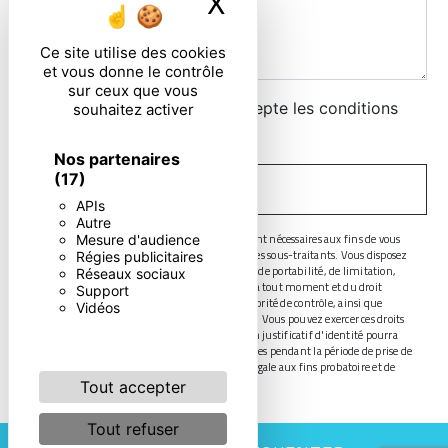
X
Masquer le ban
Ce site utilise des cookies
et vous donne le contrôle
sur ceux que vous
En cochant cette case, j'accepte les conditions
souhaitez activer
particulières ci-dessous **
Nos partenaires
(17)
ENVOYER
APIs
Autre
** Les données personnelles communiquées sont nécessaires aux fins de vous
Mesure d'audience
contacter. Elles sont destinées à l'entreprise et ses sous-traitants. Vous disposez
Régies publicitaires
de droits d’accès, de rectification, d’effacement, de portabilité, de limitation,
Réseaux sociaux
d’opposition, de retrait de votre consentement à tout moment et du droit
Support
d’introduire une réclamation auprès d’une autorité de contrôle, ainsi que
Vidéos
d’organiser le sort de vos données post-mortem. Vous pouvez exercer ces droits
par voie postale ou par courrier électronique. Un justificatif d'identité pourra
vous être demandé. Nous conservons vos données pendant la période de prise de
contact puis pendant la durée de prescription légale aux fins probatoire et de
gestion des contentieux.
Tout accepter
Tout refuser