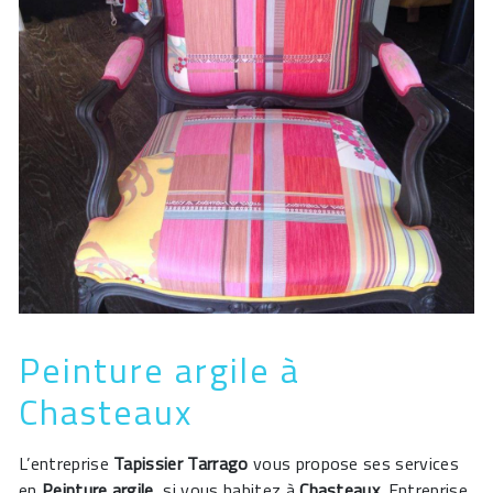
Peinture argile à
Chasteaux
L’entreprise
Tapissier Tarrago
vous propose ses services
en
Peinture argile
, si vous habitez à
Chasteaux
. Entreprise