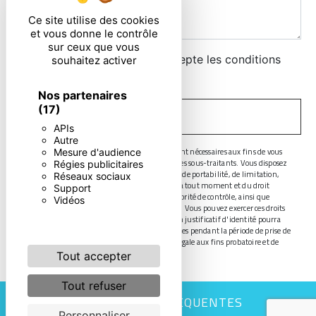
Ce site utilise des cookies
et vous donne le contrôle
sur ceux que vous
En cochant cette case, j'accepte les conditions
souhaitez activer
particulières ci-dessous **
Nos partenaires
(17)
ENVOYER
APIs
Autre
** Les données personnelles communiquées sont nécessaires aux fins de vous
Mesure d'audience
contacter. Elles sont destinées à l'entreprise et ses sous-traitants. Vous disposez
Régies publicitaires
de droits d’accès, de rectification, d’effacement, de portabilité, de limitation,
Réseaux sociaux
d’opposition, de retrait de votre consentement à tout moment et du droit
Support
d’introduire une réclamation auprès d’une autorité de contrôle, ainsi que
Vidéos
d’organiser le sort de vos données post-mortem. Vous pouvez exercer ces droits
par voie postale ou par courrier électronique. Un justificatif d'identité pourra
vous être demandé. Nous conservons vos données pendant la période de prise de
contact puis pendant la durée de prescription légale aux fins probatoire et de
gestion des contentieux.
Tout accepter
Tout refuser
RECHERCHES FRÉQUENTES
Personnaliser