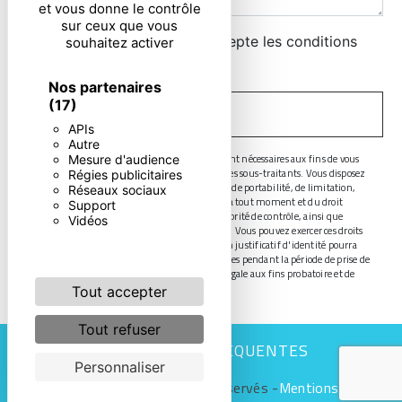
et vous donne le contrôle
sur ceux que vous
En cochant cette case, j'accepte les conditions
souhaitez activer
particulières ci-dessous **
Nos partenaires
(17)
ENVOYER
APIs
Autre
** Les données personnelles communiquées sont nécessaires aux fins de vous
Mesure d'audience
contacter. Elles sont destinées à l'entreprise et ses sous-traitants. Vous disposez
Régies publicitaires
de droits d’accès, de rectification, d’effacement, de portabilité, de limitation,
Réseaux sociaux
d’opposition, de retrait de votre consentement à tout moment et du droit
Support
d’introduire une réclamation auprès d’une autorité de contrôle, ainsi que
Vidéos
d’organiser le sort de vos données post-mortem. Vous pouvez exercer ces droits
par voie postale ou par courrier électronique. Un justificatif d'identité pourra
vous être demandé. Nous conservons vos données pendant la période de prise de
contact puis pendant la durée de prescription légale aux fins probatoire et de
gestion des contentieux.
Tout accepter
Tout refuser
RECHERCHES FRÉQUENTES
Personnaliser
©
Vistalid
- 2026 - Tous droits réservés -
Mentions légales