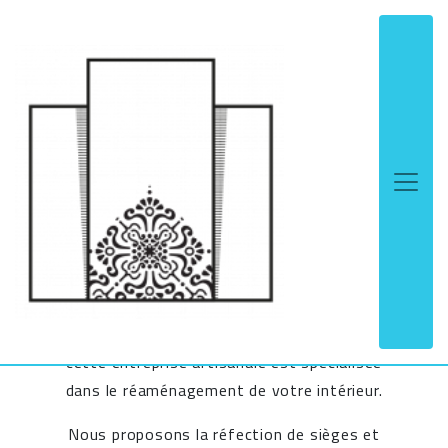
Panneau de gestion des cookies
ARTISAN
TAPISSIER
depuis 1977
PAR ATELIER TARRAGO
Créée en 1977 par Jean-Raymond Tarrago,
cette entreprise artisanale est spécialisée
dans le réaménagement de votre intérieur.
Nous proposons la réfection de sièges et