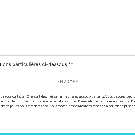
deau des cookies
tions particulières ci-dessous **
ENVOYER
ous contacter. Elles sont destinées à l'entreprise et ses sous-traitants. Vous disposez de droit
ment et du droit d’introduire une réclamation auprès d’une autorité de contrôle, ainsi que d’
d'identité pourra vous être demandé. Nous conservons vos données pendant la période de prise de