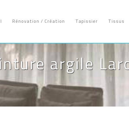
l
Rénovation / Création
Tapissier
Tissus
inture argile Lar