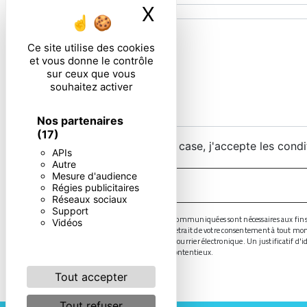
X
Masquer le ban
Ce site utilise des cookies
et vous donne le contrôle
sur ceux que vous
souhaitez activer
Nos partenaires
(17)
En cochant cette case, j'accepte les condi
APIs
Autre
Mesure d'audience
Régies publicitaires
Réseaux sociaux
Support
** Les données personnelles communiquées sont nécessaires aux fins de v
Vidéos
limitation, d’opposition, de retrait de votre consentement à tout mo
droits par voie postale ou par courrier électronique. Un justificatif 
probatoire et de gestion des contentieux.
Tout accepter
Tout refuser