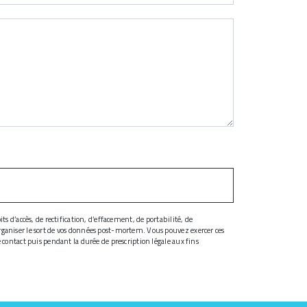
s d’accès, de rectification, d’effacement, de portabilité, de
organiser le sort de vos données post-mortem. Vous pouvez exercer ces
 contact puis pendant la durée de prescription légale aux fins