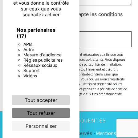
et vous donne le contrôle
sur ceux que vous
En cochant cette case, j'accepte les conditions
souhaitez activer
particulières ci-dessous **
Nos partenaires
(17)
ENVOYER
APIs
Autre
** Les données personnelles communiquées sont nécessaires aux fins de vous
Mesure d'audience
contacter. Elles sont destinées à l'entreprise et ses sous-traitants. Vous disposez
Régies publicitaires
de droits d’accès, de rectification, d’effacement, de portabilité, de limitation,
Réseaux sociaux
d’opposition, de retrait de votre consentement à tout moment et du droit
Support
d’introduire une réclamation auprès d’une autorité de contrôle, ainsi que
Vidéos
d’organiser le sort de vos données post-mortem. Vous pouvez exercer ces droits
par voie postale ou par courrier électronique. Un justificatif d'identité pourra
vous être demandé. Nous conservons vos données pendant la période de prise de
contact puis pendant la durée de prescription légale aux fins probatoire et de
gestion des contentieux.
Tout accepter
Tout refuser
RECHERCHES FRÉQUENTES
Personnaliser
©
Vistalid
- 2026 - Tous droits réservés -
Mentions légales