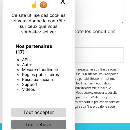
X
Masquer le ban
Ce site utilise des cookies
et vous donne le contrôle
sur ceux que vous
En cochant cette case, j'accepte les conditions
souhaitez activer
particulières ci-dessous **
Nos partenaires
(17)
ENVOYER
APIs
Autre
** Les données personnelles communiquées sont nécessaires aux fins de vous
Mesure d'audience
contacter. Elles sont destinées à l'entreprise et ses sous-traitants. Vous disposez
Régies publicitaires
de droits d’accès, de rectification, d’effacement, de portabilité, de limitation,
Réseaux sociaux
d’opposition, de retrait de votre consentement à tout moment et du droit
Support
d’introduire une réclamation auprès d’une autorité de contrôle, ainsi que
Vidéos
d’organiser le sort de vos données post-mortem. Vous pouvez exercer ces droits
par voie postale ou par courrier électronique. Un justificatif d'identité pourra
vous être demandé. Nous conservons vos données pendant la période de prise de
contact puis pendant la durée de prescription légale aux fins probatoire et de
gestion des contentieux.
Tout accepter
Tout refuser