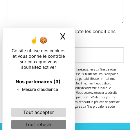
En cochant cette case, j'accepte les conditions
X
Masquer le ban
particulières ci-dessous **
Ce site utilise des cookies
ENVOYER
et vous donne le contrôle
sur ceux que vous
souhaitez activer
** Les données personnelles communiquées sont nécessaires aux fins de vous
contacter. Elles sont destinées à l'entreprise et ses sous-traitants. Vous disposez
de droits d’accès, de rectification, d’effacement, de portabilité, de limitation,
Nos partenaires
(3)
d’opposition, de retrait de votre consentement à tout moment et du droit
d’introduire une réclamation auprès d’une autorité de contrôle, ainsi que
Mesure d'audience
d’organiser le sort de vos données post-mortem. Vous pouvez exercer ces droits
par voie postale ou par courrier électronique. Un justificatif d'identité pourra
vous être demandé. Nous conservons vos données pendant la période de prise de
contact puis pendant la durée de prescription légale aux fins probatoire et de
gestion des contentieux.
Tout accepter
Tout refuser