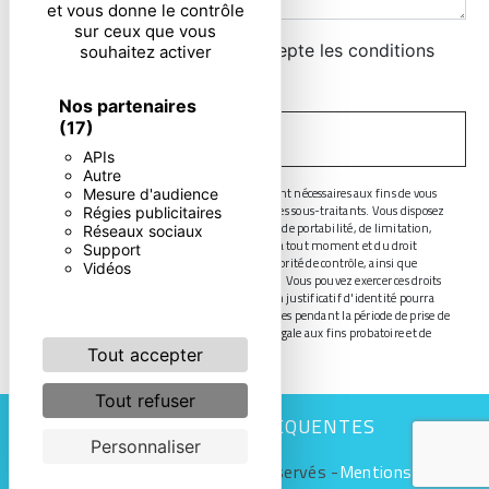
et vous donne le contrôle
sur ceux que vous
En cochant cette case, j'accepte les conditions
souhaitez activer
particulières ci-dessous **
Nos partenaires
(17)
ENVOYER
APIs
Autre
** Les données personnelles communiquées sont nécessaires aux fins de vous
Mesure d'audience
contacter. Elles sont destinées à l'entreprise et ses sous-traitants. Vous disposez
Régies publicitaires
de droits d’accès, de rectification, d’effacement, de portabilité, de limitation,
Réseaux sociaux
d’opposition, de retrait de votre consentement à tout moment et du droit
Support
d’introduire une réclamation auprès d’une autorité de contrôle, ainsi que
Vidéos
d’organiser le sort de vos données post-mortem. Vous pouvez exercer ces droits
par voie postale ou par courrier électronique. Un justificatif d'identité pourra
vous être demandé. Nous conservons vos données pendant la période de prise de
contact puis pendant la durée de prescription légale aux fins probatoire et de
gestion des contentieux.
Tout accepter
Tout refuser
RECHERCHES FRÉQUENTES
Personnaliser
©
Vistalid
- 2026 - Tous droits réservés -
Mentions légales