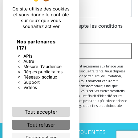
Ce site utilise des cookies
et vous donne le contrôle
sur ceux que vous
En cochant cette case, j'accepte les conditions
souhaitez activer
particulières ci-dessous **
Nos partenaires
(17)
ENVOYER
APIs
Autre
** Les données personnelles communiquées sont nécessaires aux fins de vous
Mesure d'audience
contacter. Elles sont destinées à l'entreprise et ses sous-traitants. Vous disposez
Régies publicitaires
de droits d’accès, de rectification, d’effacement, de portabilité, de limitation,
Réseaux sociaux
d’opposition, de retrait de votre consentement à tout moment et du droit
Support
d’introduire une réclamation auprès d’une autorité de contrôle, ainsi que
Vidéos
d’organiser le sort de vos données post-mortem. Vous pouvez exercer ces droits
par voie postale ou par courrier électronique. Un justificatif d'identité pourra
vous être demandé. Nous conservons vos données pendant la période de prise de
contact puis pendant la durée de prescription légale aux fins probatoire et de
gestion des contentieux.
Tout accepter
Tout refuser
RECHERCHES FRÉQUENTES
Personnaliser