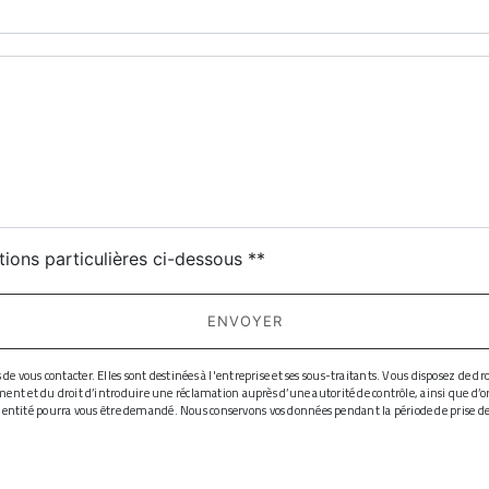
deau des cookies
tions particulières ci-dessous **
ENVOYER
ous contacter. Elles sont destinées à l'entreprise et ses sous-traitants. Vous disposez de droit
ment et du droit d’introduire une réclamation auprès d’une autorité de contrôle, ainsi que d’
d'identité pourra vous être demandé. Nous conservons vos données pendant la période de prise de