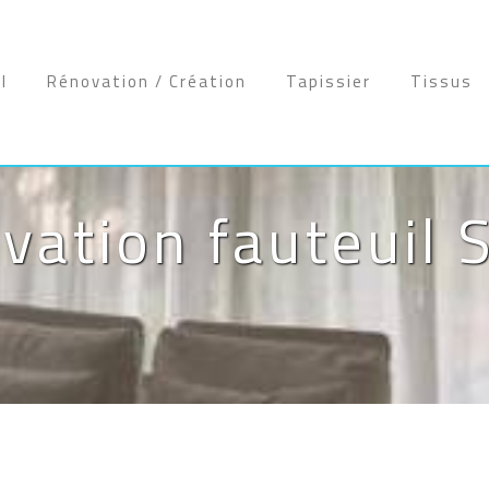
l
Rénovation / Création
Tapissier
Tissus
vation fauteuil S