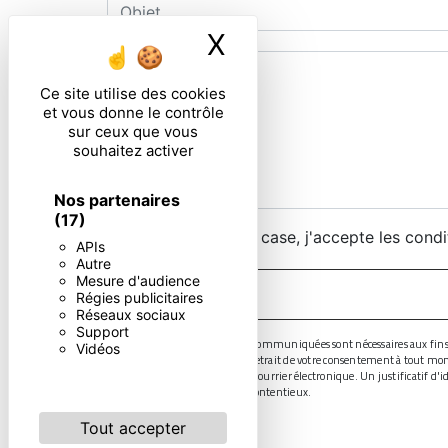
X
Masquer le ban
Ce site utilise des cookies
et vous donne le contrôle
sur ceux que vous
souhaitez activer
Nos partenaires
(17)
En cochant cette case, j'accepte les condi
APIs
Autre
Mesure d'audience
Régies publicitaires
Réseaux sociaux
Support
** Les données personnelles communiquées sont nécessaires aux fins de v
Vidéos
limitation, d’opposition, de retrait de votre consentement à tout mo
droits par voie postale ou par courrier électronique. Un justificatif 
probatoire et de gestion des contentieux.
Tout accepter