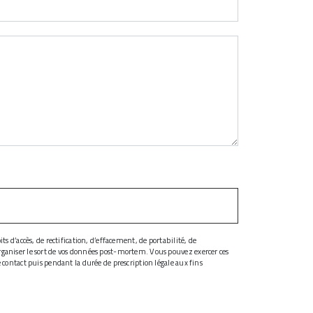
s d’accès, de rectification, d’effacement, de portabilité, de
organiser le sort de vos données post-mortem. Vous pouvez exercer ces
 contact puis pendant la durée de prescription légale aux fins