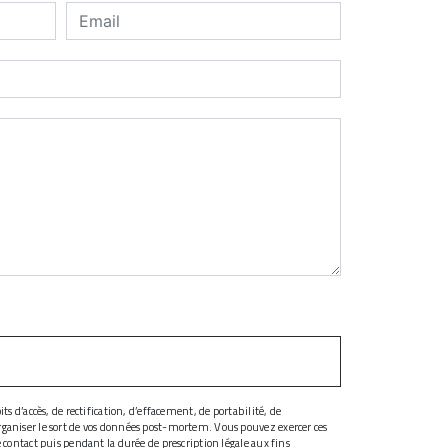
s d’accès, de rectification, d’effacement, de portabilité, de
organiser le sort de vos données post-mortem. Vous pouvez exercer ces
 contact puis pendant la durée de prescription légale aux fins