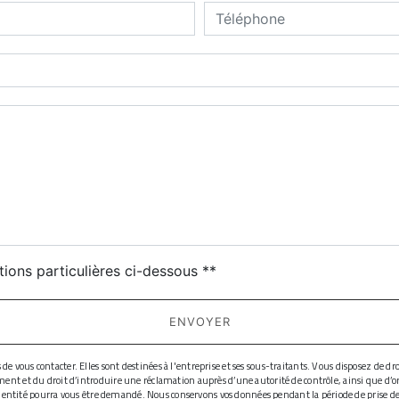
deau des cookies
tions particulières ci-dessous **
ENVOYER
ous contacter. Elles sont destinées à l'entreprise et ses sous-traitants. Vous disposez de droit
ment et du droit d’introduire une réclamation auprès d’une autorité de contrôle, ainsi que d’
d'identité pourra vous être demandé. Nous conservons vos données pendant la période de prise de