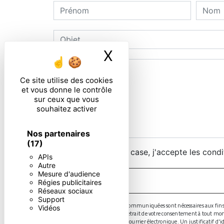
X
Masquer le ban
Ce site utilise des cookies
et vous donne le contrôle
sur ceux que vous
souhaitez activer
Nos partenaires
(17)
En cochant cette case, j'accepte les condi
APIs
Autre
Mesure d'audience
Régies publicitaires
Réseaux sociaux
Support
** Les données personnelles communiquées sont nécessaires aux fins de v
Vidéos
limitation, d’opposition, de retrait de votre consentement à tout mo
droits par voie postale ou par courrier électronique. Un justificatif 