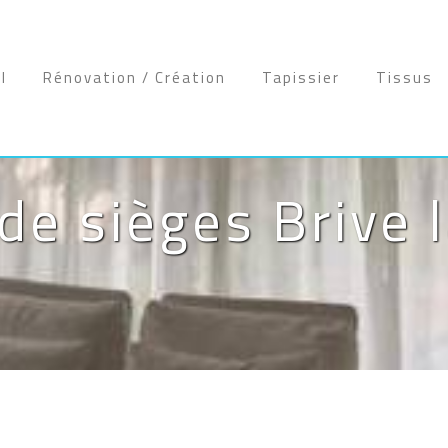
l
Rénovation / Création
Tapissier
Tissus
de sièges Brive l