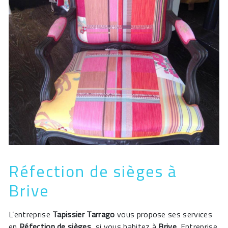
Réfection de sièges à
Brive
L’entreprise
Tapissier Tarrago
vous propose ses services
en
Réfection de sièges
, si vous habitez à
Brive
. Entreprise