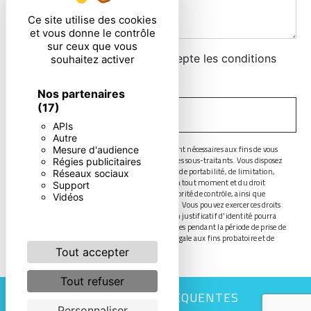
Ce site utilise des cookies
et vous donne le contrôle
sur ceux que vous
En cochant cette case, j'accepte les conditions
souhaitez activer
particulières ci-dessous **
Nos partenaires
(17)
ENVOYER
APIs
Autre
** Les données personnelles communiquées sont nécessaires aux fins de vous
Mesure d'audience
contacter. Elles sont destinées à l'entreprise et ses sous-traitants. Vous disposez
Régies publicitaires
de droits d’accès, de rectification, d’effacement, de portabilité, de limitation,
Réseaux sociaux
d’opposition, de retrait de votre consentement à tout moment et du droit
Support
d’introduire une réclamation auprès d’une autorité de contrôle, ainsi que
Vidéos
d’organiser le sort de vos données post-mortem. Vous pouvez exercer ces droits
par voie postale ou par courrier électronique. Un justificatif d'identité pourra
vous être demandé. Nous conservons vos données pendant la période de prise de
contact puis pendant la durée de prescription légale aux fins probatoire et de
gestion des contentieux.
Tout accepter
Tout refuser
RECHERCHES FRÉQUENTES
Personnaliser